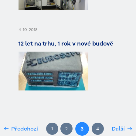
4. 10. 2018
12 let na trhu, 1 rok v nové budově
3
Předchozí
Další
1
2
4