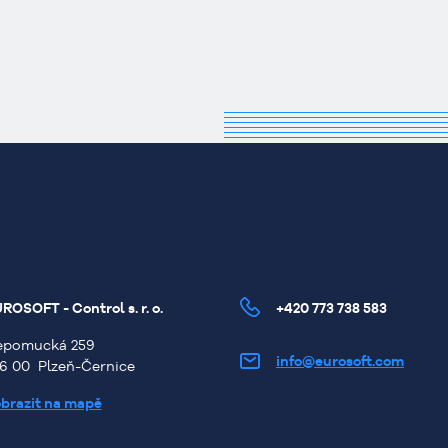
ROSOFT - Control s. r
. o.
+420 773 738 583
epomucká 259
info@eurosoft.com
6 00 Plzeň-Černice
brazit na mapě