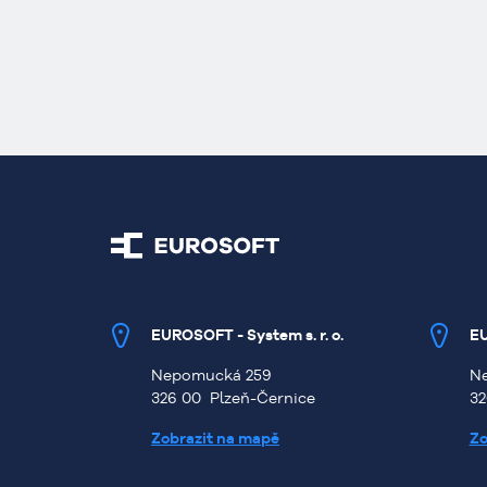
EUROSOFT - System s. r
. o.
EU
Nepomucká 259
N
326 00 Plzeň-Černice
32
Zobrazit na mapě
Zo